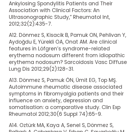
Ankylosing Spondylitis Patients and Their
Association with Clinical Factors: An
Ultrasonographic Study,” Rheumatol Int,
2012;32(2):435-7.
A12. Dönmez S, Kisacik B, Pamuk ON, Pehlivan Y,
Aydoğdu E, Yürekli OA, Onat AM. Are clinical
features in Löfgren’s syndrome-related
erythema nodosum different from idiopathic
erythema nodosum? Sarcoidosis Vasc Diffuse
Lung Dis 2012;29(2):128-31.
A13. Dönmez S, Pamuk ÖN, Ümit EG, Top MŞ.
Autoimmune rheumatic disease associated
symptoms in fibromyalgia patients and their
influence on anxiety, depression and
somatisation: a comparative study. Clin Exp
Rheumatol 2012;30(6 Suppl 74):65-9.
A14. Oztürk MA, Kaya A, Senel S, Dönmez S,
Balkarlı A, Cobankara V, Erhan C, Sayarlıoğlu M,