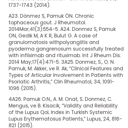
1737-1743 (2014).
A23. Dönmez S, Pamuk ÖN. Chronic
tophaceous gout. J Rheumatol.
2014Mar;41(3):554-5. A24. Donmez S, Pamuk
ON, Gedik M, A K R, Bulut G. A case of
granulomatosis withpolyangiitis and
pyoderma gangrenosum successfully treated
with infliximab and rituximab. Int J Rheum Dis.
2014 May;17(4):471-5. 3A25. Donmez, S., O. N.
Pamuk, M. Akker, ve R. Ak, “Clinical Features and
Types of Articular Involvement in Patients with
Psoriatic Arthritis,” Clin Rheumatol, 34, 1091-
1096 (2015).
4A26. Pamuk O.N., A. M. Onat, S. Donmez, C.
Mengus, ve B. Kisacik, “Validity and Reliability
of the Lupus QoL Index in Turkish Systemic
Lupus Erythematosus Patients,” Lupus, 24, 816-
821 (2015).