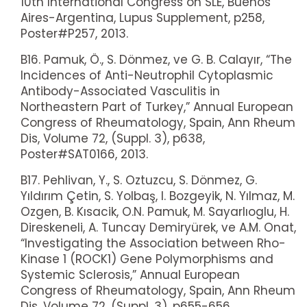
10th International Congress on SLE, Buenos
Aires-Argentina, Lupus Supplement, p258,
Poster#P257, 2013.
B16. Pamuk, Ö., S. Dönmez, ve G. B. Calayır, “The
Incidences of Anti-Neutrophil Cytoplasmic
Antibody-Associated Vasculitis in
Northeastern Part of Turkey,” Annual European
Congress of Rheumatology, Spain, Ann Rheum
Dis, Volume 72, (Suppl. 3), p638,
Poster#SAT0166, 2013.
B17. Pehlivan, Y., S. Oztuzcu, S. Dönmez, G.
Yıldırım Çetin, S. Yolbaş, I. Bozgeyik, N. Yılmaz, M.
Ozgen, B. Kısacik, O.N. Pamuk, M. Sayarlıoglu, H.
Direskeneli, A. Tuncay Demiryürek, ve A.M. Onat,
“Investigating the Association between Rho-
Kinase 1 (ROCK1) Gene Polymorphisms and
Systemic Sclerosis,” Annual European
Congress of Rheumatology, Spain, Ann Rheum
Dis, Volume 72, (Suppl. 3), p655-656,