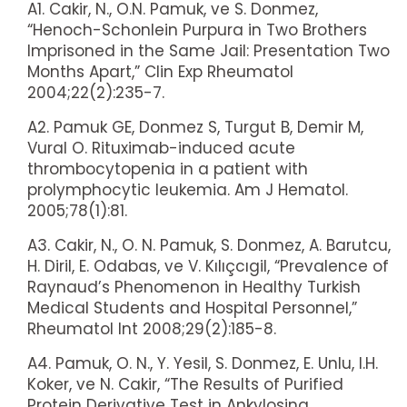
A1. Cakir, N., O.N. Pamuk, ve S. Donmez,
“Henoch-Schonlein Purpura in Two Brothers
Imprisoned in the Same Jail: Presentation Two
Months Apart,” Clin Exp Rheumatol
2004;22(2):235-7.
A2. Pamuk GE, Donmez S, Turgut B, Demir M,
Vural O. Rituximab-induced acute
thrombocytopenia in a patient with
prolymphocytic leukemia. Am J Hematol.
2005;78(1):81.
A3. Cakir, N., O. N. Pamuk, S. Donmez, A. Barutcu,
H. Diril, E. Odabas, ve V. Kılıçcıgil, “Prevalence of
Raynaud’s Phenomenon in Healthy Turkish
Medical Students and Hospital Personnel,”
Rheumatol Int 2008;29(2):185-8.
A4. Pamuk, O. N., Y. Yesil, S. Donmez, E. Unlu, I.H.
Koker, ve N. Cakir, “The Results of Purified
Protein Derivative Test in Ankylosing