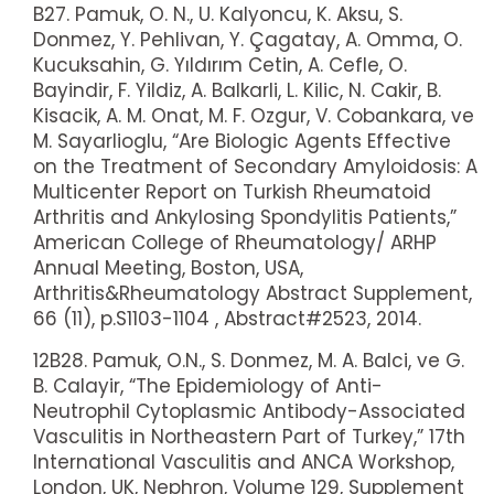
B27. Pamuk, O. N., U. Kalyoncu, K. Aksu, S.
Donmez, Y. Pehlivan, Y. Çagatay, A. Omma, O.
Kucuksahin, G. Yıldırım Cetin, A. Cefle, O.
Bayindir, F. Yildiz, A. Balkarli, L. Kilic, N. Cakir, B.
Kisacik, A. M. Onat, M. F. Ozgur, V. Cobankara, ve
M. Sayarlioglu, “Are Biologic Agents Effective
on the Treatment of Secondary Amyloidosis: A
Multicenter Report on Turkish Rheumatoid
Arthritis and Ankylosing Spondylitis Patients,”
American College of Rheumatology/ ARHP
Annual Meeting, Boston, USA,
Arthritis&Rheumatology Abstract Supplement,
66 (11), p.S1103-1104 , Abstract#2523, 2014.
12B28. Pamuk, O.N., S. Donmez, M. A. Balci, ve G.
B. Calayir, “The Epidemiology of Anti-
Neutrophil Cytoplasmic Antibody-Associated
Vasculitis in Northeastern Part of Turkey,” 17th
International Vasculitis and ANCA Workshop,
London, UK, Nephron, Volume 129, Supplement