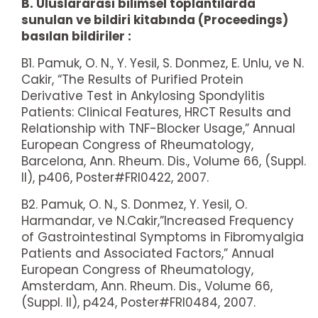
B. Uluslararası bilimsel toplantılarda
sunulan ve bildiri kitabında (Proceedings)
basılan bildiriler :
B1. Pamuk, O. N., Y. Yesil, S. Donmez, E. Unlu, ve N.
Cakir, “The Results of Purified Protein
Derivative Test in Ankylosing Spondylitis
Patients: Clinical Features, HRCT Results and
Relationship with TNF-Blocker Usage,” Annual
European Congress of Rheumatology,
Barcelona, Ann. Rheum. Dis., Volume 66, (Suppl.
II), p406, Poster#FRI0422, 2007.
B2. Pamuk, O. N., S. Donmez, Y. Yesil, O.
Harmandar, ve N.Cakir,”Increased Frequency
of Gastrointestinal Symptoms in Fibromyalgia
Patients and Associated Factors,” Annual
European Congress of Rheumatology,
Amsterdam, Ann. Rheum. Dis., Volume 66,
(Suppl. II), p424, Poster#FRI0484, 2007.