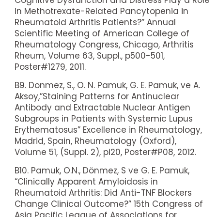
in Methotrexate-Related Pancytopenia in
Rheumatoid Arthritis Patients?” Annual
Scientific Meeting of American College of
Rheumatology Congress, Chicago, Arthritis
Rheum, Volume 63, Suppl., p500-501,
Poster#1279, 2011.
B9. Donmez, S., O. N. Pamuk, G. E. Pamuk, ve A.
Aksoy,”Staining Patterns for Antinuclear
Antibody and Extractable Nuclear Antigen
Subgroups in Patients with Systemic Lupus
Erythematosus” Excellence in Rheumatology,
Madrid, Spain, Rheumatology (Oxford),
Volume 51, (Suppl. 2), pi20, Poster#P08, 2012.
B10. Pamuk, O.N., Dönmez, S ve G. E. Pamuk,
“Clinically Apparent Amyloidosis in
Rheumatoid Arthritis: Did Anti-TNF Blockers
Change Clinical Outcome?” 15th Congress of
Asia Pacific League of Associations for