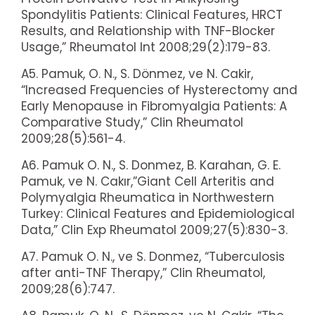
Spondylitis Patients: Clinical Features, HRCT
Results, and Relationship with TNF-Blocker
Usage,” Rheumatol Int 2008;29(2):179-83.
A5. Pamuk, O. N., S. Dönmez, ve N. Cakir,
“Increased Frequencies of Hysterectomy and
Early Menopause in Fibromyalgia Patients: A
Comparative Study,” Clin Rheumatol
2009;28(5):561-4.
A6. Pamuk O. N., S. Donmez, B. Karahan, G. E.
Pamuk, ve N. Cakır,”Giant Cell Arteritis and
Polymyalgia Rheumatica in Northwestern
Turkey: Clinical Features and Epidemiological
Data,” Clin Exp Rheumatol 2009;27(5):830-3.
A7. Pamuk O. N., ve S. Donmez, “Tuberculosis
after anti-TNF Therapy,” Clin Rheumatol,
2009;28(6):747.