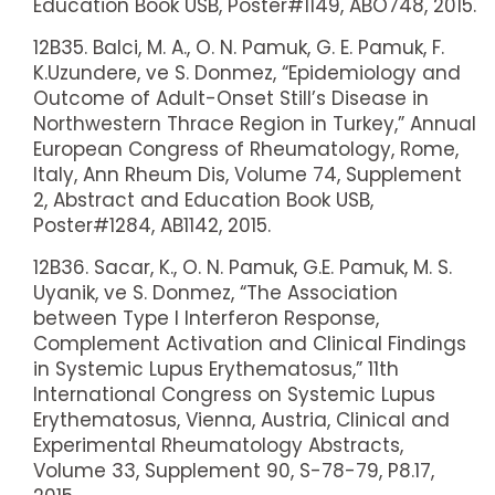
Education Book USB, Poster#1149, ABO748, 2015.
12B35. Balci, M. A., O. N. Pamuk, G. E. Pamuk, F.
K.Uzundere, ve S. Donmez, “Epidemiology and
Outcome of Adult-Onset Still’s Disease in
Northwestern Thrace Region in Turkey,” Annual
European Congress of Rheumatology, Rome,
Italy, Ann Rheum Dis, Volume 74, Supplement
2, Abstract and Education Book USB,
Poster#1284, AB1142, 2015.
12B36. Sacar, K., O. N. Pamuk, G.E. Pamuk, M. S.
Uyanik, ve S. Donmez, “The Association
between Type I Interferon Response,
Complement Activation and Clinical Findings
in Systemic Lupus Erythematosus,” 11th
International Congress on Systemic Lupus
Erythematosus, Vienna, Austria, Clinical and
Experimental Rheumatology Abstracts,
Volume 33, Supplement 90, S-78-79, P8.17,