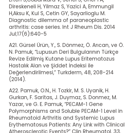
Direskeneli H, Yilmaz S, Yazici A, Emmungil
H,Aksu K, Kul S, Cetin GY, Sayarlioglu M.
Diagnostic dilemma of paraneoplastic
arthritis: case series. Int J Rheum Dis. 2014
Jul;17(6):640-5
A21. Gürsel Ürün, Y., S. Dönmez, Ö. Arıcan, ve Ö.
N. Pamuk, “Lupusun Deri Bulgularının Türkçe
Revize Edilmiş Kutane Lupus Eritematozus
Hastalık Alan ve Şiddet İndeksi ile
Değerlendirilmesi,” Turkderm, 48, 208-214
(2014).
A22. Pamuk, O.N., H. Tozkir, M. S. Uyanik, H.
Gurkan, F. Saritas, J. Duymaz, S. Donmez, M.
Yazar, ve G. E. Pamuk, “PECAM-1 Gene
Polymorphisms and Soluble PECAM-1 Level in
Rheumatoid Arthritis and Systemic Lupus
Erythematosus Patients: Any Link with Clinical
Atherosclerotic Events?” Clin Rheumatol, 33,