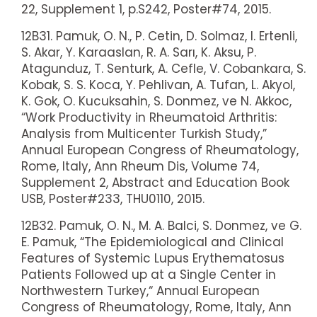
22, Supplement 1, p.S242, Poster#74, 2015.
12B31. Pamuk, O. N., P. Cetin, D. Solmaz, I. Ertenli,
S. Akar, Y. Karaaslan, R. A. Sarı, K. Aksu, P.
Atagunduz, T. Senturk, A. Cefle, V. Cobankara, S.
Kobak, S. S. Koca, Y. Pehlivan, A. Tufan, L. Akyol,
K. Gok, O. Kucuksahin, S. Donmez, ve N. Akkoc,
“Work Productivity in Rheumatoid Arthritis:
Analysis from Multicenter Turkish Study,”
Annual European Congress of Rheumatology,
Rome, Italy, Ann Rheum Dis, Volume 74,
Supplement 2, Abstract and Education Book
USB, Poster#233, THU0110, 2015.
12B32. Pamuk, O. N., M. A. Balci, S. Donmez, ve G.
E. Pamuk, “The Epidemiological and Clinical
Features of Systemic Lupus Erythematosus
Patients Followed up at a Single Center in
Northwestern Turkey,“ Annual European
Congress of Rheumatology, Rome, Italy, Ann