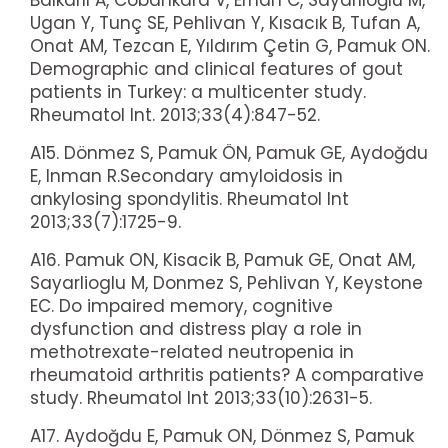
Ugan Y, Tunç SE, Pehlivan Y, Kısacık B, Tufan A,
Onat AM, Tezcan E, Yıldırım Çetin G, Pamuk ON.
Demographic and clinical features of gout
patients in Turkey: a multicenter study.
Rheumatol Int. 2013;33(4):847-52.
A15. Dönmez S, Pamuk ÖN, Pamuk GE, Aydoğdu
E, Inman R.Secondary amyloidosis in
ankylosing spondylitis. Rheumatol Int
2013;33(7):1725-9.
A16. Pamuk ON, Kisacik B, Pamuk GE, Onat AM,
Sayarlioglu M, Donmez S, Pehlivan Y, Keystone
EC. Do impaired memory, cognitive
dysfunction and distress play a role in
methotrexate-related neutropenia in
rheumatoid arthritis patients? A comparative
study. Rheumatol Int 2013;33(10):2631-5.
A17. Aydoğdu E, Pamuk ON, Dönmez S, Pamuk