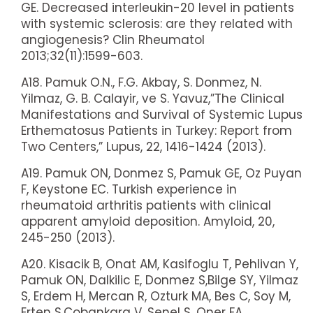
GE. Decreased interleukin-20 level in patients
with systemic sclerosis: are they related with
angiogenesis? Clin Rheumatol
2013;32(11):1599-603.
A18. Pamuk O.N., F.G. Akbay, S. Donmez, N.
Yilmaz, G. B. Calayir, ve S. Yavuz,”The Clinical
Manifestations and Survival of Systemic Lupus
Erthematosus Patients in Turkey: Report from
Two Centers,” Lupus, 22, 1416-1424 (2013).
A19. Pamuk ON, Donmez S, Pamuk GE, Oz Puyan
F, Keystone EC. Turkish experience in
rheumatoid arthritis patients with clinical
apparent amyloid deposition. Amyloid, 20,
245-250 (2013).
A20. Kisacik B, Onat AM, Kasifoglu T, Pehlivan Y,
Pamuk ON, Dalkilic E, Donmez S,Bilge SY, Yilmaz
S, Erdem H, Mercan R, Ozturk MA, Bes C, Soy M,
Erten S,Cobankara V, Senel S, Oner FA,