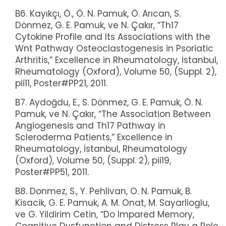
B6. Kayıkçı, Ö., Ö. N. Pamuk, Ö. Arıcan, S.
Dönmez, G. E. Pamuk, ve N. Çakır, “Th17
Cytokine Profile and Its Associations with the
Wnt Pathway Osteoclastogenesis in Psoriatic
Arthritis,” Excellence in Rheumatology, İstanbul,
Rheumatology (Oxford), Volume 50, (Suppl. 2),
pii11, Poster#PP21, 2011.
B7. Aydoğdu, E., S. Dönmez, G. E. Pamuk, Ö. N.
Pamuk, ve N. Çakır, “The Association Between
Angiogenesis and Th17 Pathway in
Scleroderma Patients,” Excellence in
Rheumatology, İstanbul, Rheumatology
(Oxford), Volume 50, (Suppl. 2), pii19,
Poster#PP51, 2011.
B8. Donmez, S., Y. Pehlivan, O. N. Pamuk, B.
Kisacik, G. E. Pamuk, A. M. Onat, M. Sayarlioglu,
ve G. Yildirim Cetin, “Do Impared Memory,
Cognitive Dysfunction and Distress Play a Role