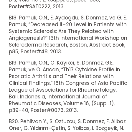
Poster#SAT0222, 2013.
B18. Pamuk, O.N., E. Aydogdu, S. Donmez, ve G. E.
Pamuk, “Decreased IL-20 Level in Patients with
Systemic Sclerosis: Are They Related with
Angiogenesis?” 13th International Workshop on
Scleroderma Research, Boston, Abstract Book,
p85, Poster#48, 2013.
B19. Pamuk, O.N., O. Kayıkcı, S. Donmez, G.E.
Pamuk, ve O. Arıcan, “Th17 Cytokine Profile in
Psoriatic Arthritis and Their Relations with
Clinical Findings,” 16th Congress of Asia Pacific
League of Associations for Rheumatology,
Bali, Indonesia, International Journal of
Rheumatic Diseases, Volume 16, (Suppl. 1),
p39-40, Poster#0073, 2013.
B20. Pehlivan Y., S. Oztuzcu, S. Donmez, F. Alibaz
Oner, G. Yıldırım-Çetin, S. Yolbas, I. Bozgeyik, N.