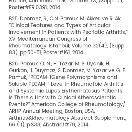
France, Ann Rheum Dis, Volume 73, (Suppl. 2),
Poster#FRI0391, 2014.
B25. Donmez, S., O.N. Pamuk, M. Akker, ve R. Ak,
“Clinical Features and Types of Articular
Involvement in Patients with Psoriatic Arthritis,”
XV. Mediterranean Congress of
Rheumatology, Istanbul, Volume 32(4), (Suppl.
83), pp.50-51, Poster#161, 2014.
B26. Pamuk, O. N., H. Tozkir, M. S. Uyanik, H.
Gurkan, J. Duymaz, S. Donmez, M. Yazar ve G. E.
Pamuk, “PECAM-1Gene Polymorphisms and
Soluble PECAM-1 Level in Rheumatoid Arthritis
and Systemic Lupus Erythematosus Patients:
Is There a Link with Clinical Atherosclerotic
Events?” American College of Rheumatology/
ARHP Annual Meeting, Boston, USA,
Arthritis&Rheumatology Abstract Supplement,
66 (11), p.S33, Abstract#79, 2014.