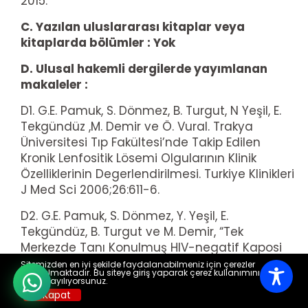
2015.
C. Yazılan uluslararası kitaplar veya
kitaplarda bölümler : Yok
D. Ulusal hakemli dergilerde yayımlanan
makaleler :
D1. G.E. Pamuk, S. Dönmez, B. Turgut, N Yeşil, E.
Tekgündüz ,M. Demir ve Ö. Vural. Trakya
Üniversitesi Tıp Fakültesi’nde Takip Edilen
Kronik Lenfositik Lösemi Olgularının Klinik
Özelliklerinin Degerlendirilmesi. Turkiye Klinikleri
J Med Sci 2006;26:611-6.
D2. G.E. Pamuk, S. Dönmez, Y. Yeşil, E.
Tekgündüz, B. Turgut ve M. Demir, “Tek
Merkezde Tanı Konulmuş HIV-negatif Kaposi
Sarkomu Olgularının Değerlendirilmesi,” Türkiye
Sitemizden en iyi şekilde faydalanabilmeniz için çerezler
kullanılmaktadır. Bu siteye giriş yaparak çerez kullanımını kabul
Klinikleri Tıp Bilimleri Dergisi 2007;27:658-63.
etmiş sayılıyorsunuz.
X Kapat
D3. S. Güler, S. Dönmez, U. Utku ve S. Yavuz.