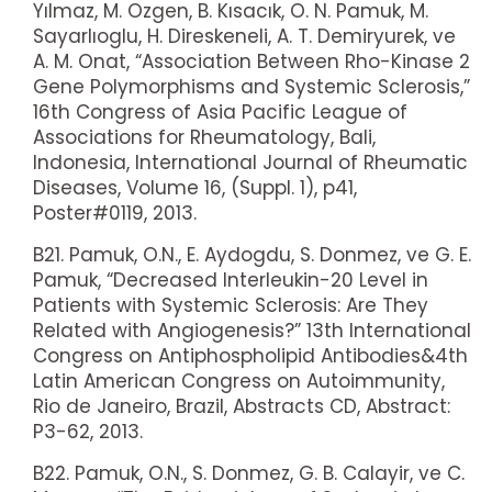
Yılmaz, M. Ozgen, B. Kısacık, O. N. Pamuk, M.
Sayarlıoglu, H. Direskeneli, A. T. Demiryurek, ve
A. M. Onat, “Association Between Rho-Kinase 2
Gene Polymorphisms and Systemic Sclerosis,”
16th Congress of Asia Pacific League of
Associations for Rheumatology, Bali,
Indonesia, International Journal of Rheumatic
Diseases, Volume 16, (Suppl. 1), p41,
Poster#0119, 2013.
B21. Pamuk, O.N., E. Aydogdu, S. Donmez, ve G. E.
Pamuk, “Decreased Interleukin-20 Level in
Patients with Systemic Sclerosis: Are They
Related with Angiogenesis?” 13th International
Congress on Antiphospholipid Antibodies&4th
Latin American Congress on Autoimmunity,
Rio de Janeiro, Brazil, Abstracts CD, Abstract:
P3-62, 2013.
B22. Pamuk, O.N., S. Donmez, G. B. Calayir, ve C.