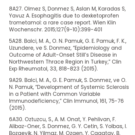
8A27. Olmez S, Donmez S, Aslan M, Karadas S,
Yavuz A. Esophagitis due to dexketoprofen
trometamol: a rare case report. Wien Klin
Wochenschr. 2015;127(9-10):399-401
5A28. Balci, M. A., O. N. Pamuk, G. E. Pamuk, F. K.,
Uzundere, ve S. Donmez, “Epidemiology and
Outcome of Adult-Onset Still’s Disease in
Northwestern Thrace Region in Turkey,” Clin
Exp Rheumatol, 33, 818-823 (2015).
9A29. Balci, M. A., G. E. Pamuk, S. Donmez, ve O.
N. Pamuk, “Development of Systemic Sclerosis
in a Patient with Common Variable
Immunodeficiency,” Clin Immunol, 161, 75-76
(2015).
6A30. Oztuzcu, S., A. M. Onat, Y. Pehlivan, F.
Alibaz-Oner, S. Donmez, G. Y. Cetin, S. Yolbas, I.
Bozgeyik, N. Yilmaz, M. Ozgen, Y. Cagatay, B.