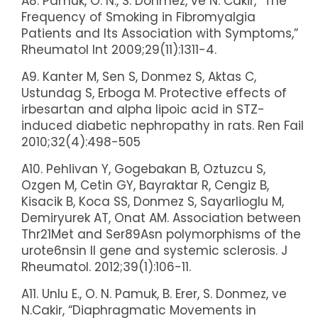
A8. Pamuk, O. N., S. Dönmez, ve N. Cakir, “The
Frequency of Smoking in Fibromyalgia
Patients and Its Association with Symptoms,”
Rheumatol Int 2009;29(11):1311-4.
A9. Kanter M, Sen S, Donmez S, Aktas C,
Ustundag S, Erboga M. Protective effects of
irbesartan and alpha lipoic acid in STZ-
induced diabetic nephropathy in rats. Ren Fail
2010;32(4):498-505
A10. Pehlivan Y, Gogebakan B, Oztuzcu S,
Ozgen M, Cetin GY, Bayraktar R, Cengiz B,
Kisacik B, Koca SS, Donmez S, Sayarlioglu M,
Demiryurek AT, Onat AM. Association between
Thr21Met and Ser89Asn polymorphisms of the
urote6nsin II gene and systemic sclerosis. J
Rheumatol. 2012;39(1):106-11.
A11. Unlu E., O. N. Pamuk, B. Erer, S. Donmez, ve
N.Cakir, “Diaphragmatic Movements in