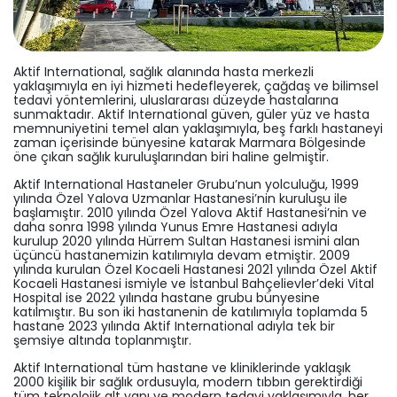
Aktif International, sağlık alanında hasta merkezli
yaklaşımıyla en iyi hizmeti hedefleyerek, çağdaş ve bilimsel
tedavi yöntemlerini, uluslararası düzeyde hastalarına
sunmaktadır. Aktif International güven, güler yüz ve hasta
memnuniyetini temel alan yaklaşımıyla, beş farklı hastaneyi
zaman içerisinde bünyesine katarak Marmara Bölgesinde
öne çıkan sağlık kuruluşlarından biri haline gelmiştir.
Aktif International Hastaneler Grubu’nun yolculuğu, 1999
yılında Özel Yalova Uzmanlar Hastanesi’nin kuruluşu ile
başlamıştır. 2010 yılında Özel Yalova Aktif Hastanesi’nin ve
daha sonra 1998 yılında Yunus Emre Hastanesi adıyla
kurulup 2020 yılında Hürrem Sultan Hastanesi ismini alan
üçüncü hastanemizin katılımıyla devam etmiştir. 2009
yılında kurulan Özel Kocaeli Hastanesi 2021 yılında Özel Aktif
Kocaeli Hastanesi ismiyle ve İstanbul Bahçelievler’deki Vital
Hospital ise 2022 yılında hastane grubu bünyesine
katılmıştır. Bu son iki hastanenin de katılımıyla toplamda 5
hastane 2023 yılında Aktif International adıyla tek bir
şemsiye altında toplanmıştır.
Aktif International tüm hastane ve kliniklerinde yaklaşık
2000 kişilik bir sağlık ordusuyla, modern tıbbın gerektirdiği
tüm teknolojik alt yapı ve modern tedavi yaklaşımıyla, her