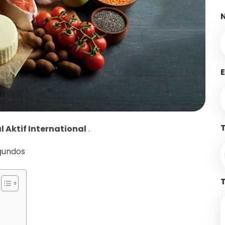
N
E
T
l Aktif International
.
gundos