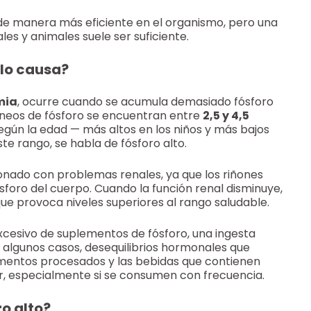
 de manera más eficiente en el organismo, pero una
les y animales suele ser suficiente.
 lo causa?
mia
, ocurre cuando se acumula demasiado fósforo
íneos de fósforo se encuentran entre
2,5 y 4,5
egún la edad — más altos en los niños y más bajos
te rango, se habla de fósforo alto.
ionado con problemas renales, ya que los riñones
ósforo del cuerpo. Cuando la función renal disminuye,
 que provoca niveles superiores al rango saludable.
cesivo de suplementos de fósforo, una ingesta
 algunos casos, desequilibrios hormonales que
limentos procesados y las bebidas que contienen
r, especialmente si se consumen con frecuencia.
ro alto?