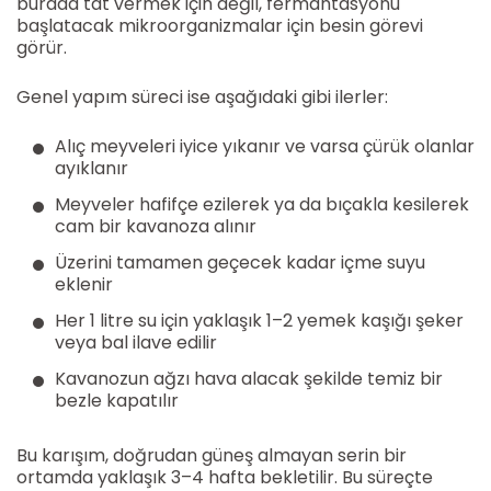
burada tat vermek için değil, fermantasyonu
başlatacak mikroorganizmalar için besin görevi
görür.
Genel yapım süreci ise aşağıdaki gibi ilerler:
Alıç meyveleri iyice yıkanır ve varsa çürük olanlar
ayıklanır
Meyveler hafifçe ezilerek ya da bıçakla kesilerek
cam bir kavanoza alınır
Üzerini tamamen geçecek kadar içme suyu
eklenir
Her 1 litre su için yaklaşık 1–2 yemek kaşığı şeker
veya bal ilave edilir
Kavanozun ağzı hava alacak şekilde temiz bir
bezle kapatılır
Bu karışım, doğrudan güneş almayan serin bir
ortamda yaklaşık 3–4 hafta bekletilir. Bu süreçte