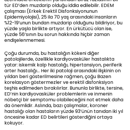
tür ED’den muzdarip olduğu iddia edilebilir. EDEM
çalışması (Erkek Erektil Disfonksiyonunun
Epidemiyolojisi), 25 ila 70 yaş arasındaki insanların
%12-19’unun bundan muzdarip olduğunu bildiriyor, bu
yüzde yaşla birlikte artıyor. En ürkütücü olan ise,
yüzde 56’sının bu sorun hakkında hiçbir zaman
endişelenmemesi.
Çoğu durumda, bu hastalığın kökeni diğer
patolojilerde, özellikle kardiyovasküler hastalıkta
yatar: iskemik kalp hastalığı, hipertansiyon, periferik
arter hastalığı… Her iki patoloji arasındaki ilişkinin on
yıldan beri gösterilmesine rağmen, çoğu Bazen
korelasyon göstermezler ve erektil disfonksiyon
teşhis edilmeden bırakılırlar. Bununla birlikte, tersine,
ED’nin kardiyovasküler problemlerin ve inmenin
nöbetçi bir semptomu olabileceğini not etmek daha
da önemlidir. Aslında, bazı çalışmalar, koroner
hastalığı olan hastaların yüzde 93’ünün tanıdan iki yıl
öncesine kadar ED belirtileri gösterdiğini ortaya
kokuyor.